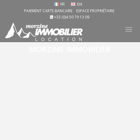
FR
EN
PAIEMENT CARTE BANCAIRE
ESPACE PROPRIÉTAIRE
+33 (0)4 50 79 13 09
Tog
nav
MORZINE IMMOBILIER
Découvrez nos locations vacances Morzine