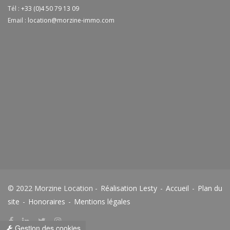
Tél :
+33 (0)4 50 79 13 09
Email :
location@morzine-immo.com
© 2022 Morzine Location -
Réalisation Lesty
-
Accueil
-
Plan du
site
-
Honoraires
-
Mentions légales
Gestion des cookies