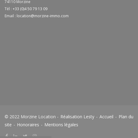
74110
Morzine
Tél :
+33 (0)4 50 79 13 09
Email :
location@morzine-immo.com
© 2022 Morzine Location -
Réalisation Lesty
-
Accueil
-
Plan du
site
-
Honoraires
-
Mentions légales