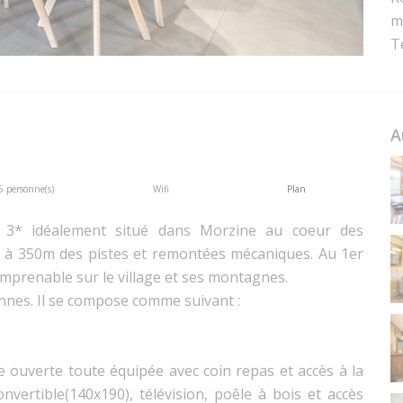
m
T
A
6 personne(s)
Wifi
Plan
3* idéalement situé dans Morzine au coeur des
t à 350m des pistes et remontées mécaniques. Au 1er
 imprenable sur le village et ses montagnes.
onnes. Il se compose comme suivant :
ne ouverte toute équipée avec coin repas et accès à la
nvertible(140x190), télévision, poêle à bois et accès