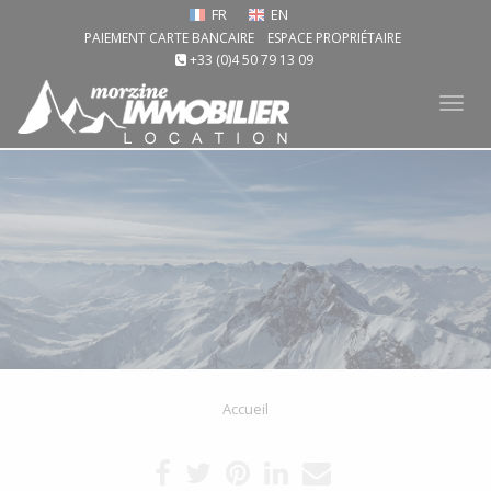
FR
EN
PAIEMENT CARTE BANCAIRE
ESPACE PROPRIÉTAIRE
+33 (0)4 50 79 13 09
Tog
nav
Accueil