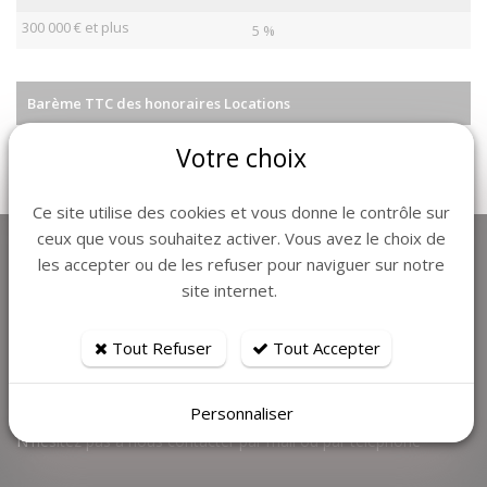
300 000 € et plus
5 %
Barème TTC des honoraires Locations
Honoraires à la charge du locataire :
Votre choix
- Etat des lieux : 10€ TTC du m²
Ce site utilise des cookies et vous donne le contrôle sur
ceux que vous souhaitez activer. Vous avez le choix de
les accepter ou de les refuser pour naviguer sur notre
site internet.
Tout Refuser
Tout Accepter
Tout au long de l’année, il est possible de trouver des locations
Personnaliser
de vacances juste pour quelques jours en dernière minute...
N'hésitez pas à nous contacter par mail ou par téléphone