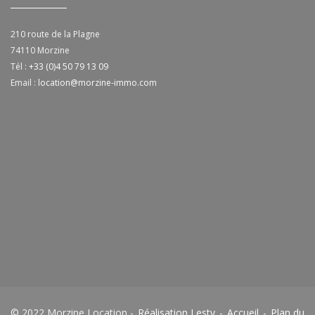
210 route de la Plagne
74110
Morzine
Tél :
+33 (0)4 50 79 13 09
Email :
location@morzine-immo.com
© 2022 Morzine Location -
Réalisation Lesty
-
Accueil
-
Plan du