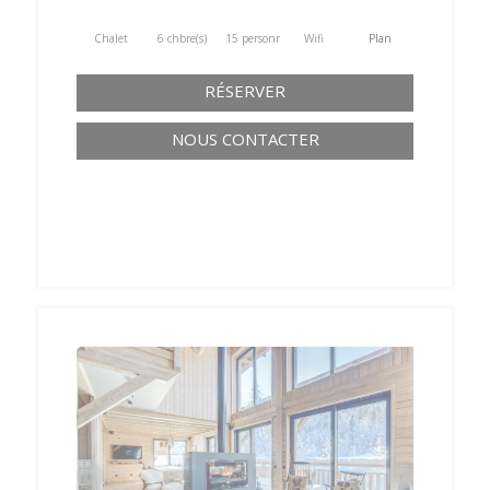
Chalet
6 chbre(s)
15 personne(s)
Wifi
Plan
RÉSERVER
NOUS CONTACTER
‹
›