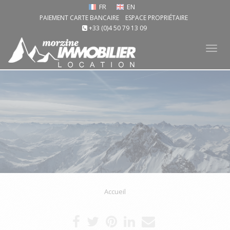
FR
EN
PAIEMENT CARTE BANCAIRE
ESPACE PROPRIÉTAIRE
+33 (0)4 50 79 13 09
Tog
nav
Accueil