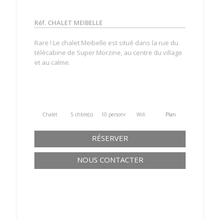
Réf. CHALET MEIBELLE
Rare ! Le chalet Meibelle est situé dans la rue du
télécabine de Super Morzine, au centre du village
et au calme.
Chalet
5 chbre(s)
10 personne(s)
Wifi
Plan
RÉSERVER
NOUS CONTACTER