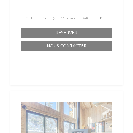
Chalet
6 chbre(s)
16 personne(s)
Wifi
Plan
RÉSERVER
NOUS CONTACTER