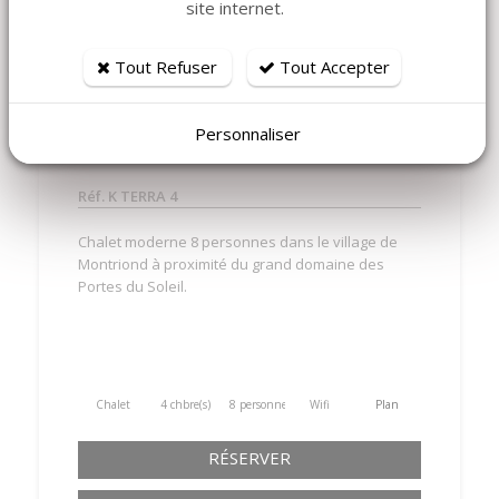
site internet.
MONTRIOND - K-TERRA 4 :
Tout Refuser
Tout Accepter
CHALET MODERNE POUR 8
AVEC JACUZZI
Personnaliser
Réf. K TERRA 4
Chalet moderne 8 personnes dans le village de
Montriond à proximité du grand domaine des
Portes du Soleil.
Chalet
4 chbre(s)
8 personne(s)
Wifi
Plan
RÉSERVER