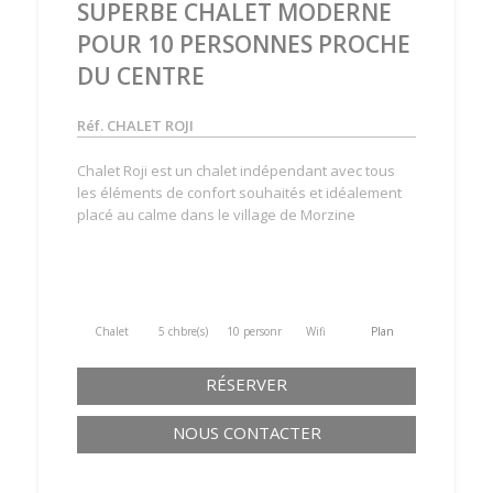
SUPERBE CHALET MODERNE
POUR 10 PERSONNES PROCHE
DU CENTRE
Réf. CHALET ROJI
Chalet Roji est un chalet indépendant avec tous
les éléments de confort souhaités et idéalement
placé au calme dans le village de Morzine
Chalet
5 chbre(s)
10 personne(s)
Wifi
Plan
RÉSERVER
NOUS CONTACTER