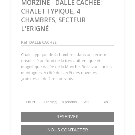
MORZINE - DALLE CACHÉE:
CHALET TYPIQUE, 4
CHAMBRES, SECTEUR
L'ERIGNÉ
Réf. DALLE CACHEE
Chalet typique de 4 chambres dans un secteur
ensoleillé au fond de la très authentique et
magnifique Vallée de la Manche. Belle vue sur les
montagnes. A côté de l'arrêt des navettes
gratuites et de 2 restaurants.
Chalet
4 chbre(s)
8 personne(s)
Wifi
Plan
RÉSERVER
NOUS CONTACTER