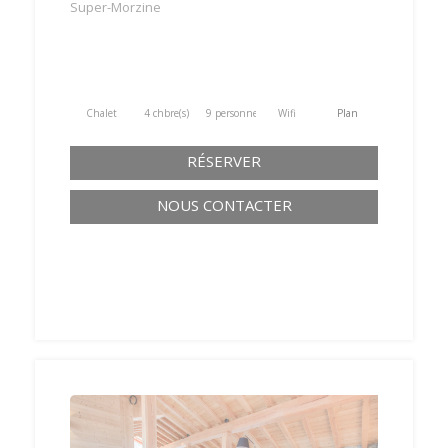
Super-Morzine
Chalet
4 chbre(s)
9 personne(s)
Wifi
Plan
RÉSERVER
NOUS CONTACTER