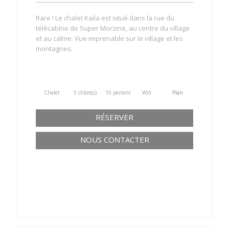
Rare ! Le chalet Kaila est situé dans la rue du
télécabine de Super Morzine, au centre du village
et au calme. Vue imprenable sur le village et les
montagnes.
Chalet
5 chbre(s)
10 personne(s)
Wifi
Plan
RÉSERVER
NOUS CONTACTER