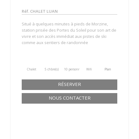
Réf. CHALET LUAN
Situé à quelques minutes à pieds de Morzine,
station prisée des Portes du Soleil pour son art de
vivre et son accès immédiat aux pistes de ski
comme aux sentiers de randonnée
Chalet
5 chbre(s)
10 personne(s)
Wifi
Plan
RÉSERVER
NOUS CONTACTER