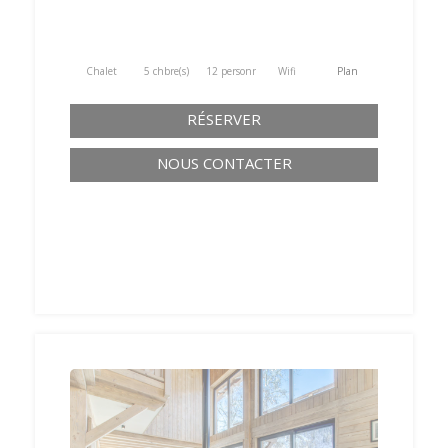
Chalet
5 chbre(s)
12 personne(s)
Wifi
Plan
RÉSERVER
NOUS CONTACTER