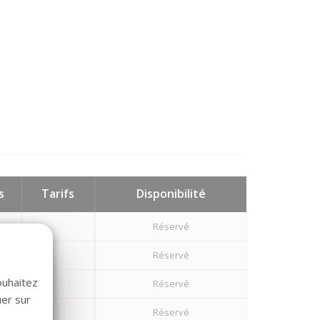
s
Tarifs
Disponibilité
Réservé
Réservé
ouhaitez
Réservé
uer sur
Réservé