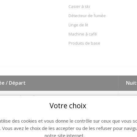
Casier à ski
Détecteur de fumée
Linge de lit
Machine à café
Produits de base
ée / Départ
Nuit
26 - Samedi 15 Août 2026
7
Votre choix
26 - Samedi 22 Août 2026
7
utilise des cookies et vous donne le contrôle sur ceux que vous s
26 - Samedi 29 Août 2026
7
r. Vous avez le choix de les accepter ou de les refuser pour navig
 - Samedi 05 Septembre 2026
7
notre site internet.