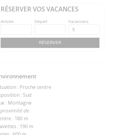
RÉSERVER VOS VACANCES
Arrivée
Départ
Vacanciers
RÉSERVER
nvironnement
ituation : Proche centre
xposition : Sud
ue : Montagne
 proximité de
entre : 180 m
avettes : 190 m
istes : 600 m