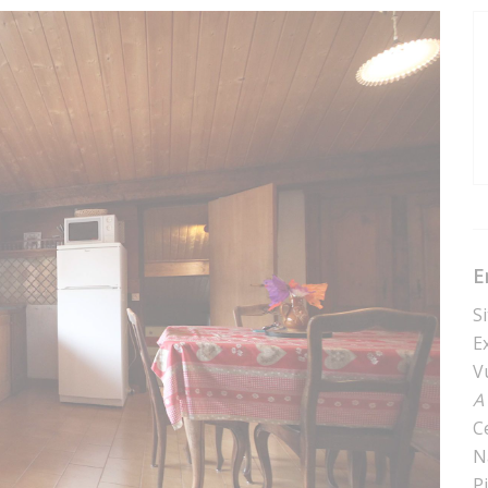
E
S
E
V
A
C
N
P