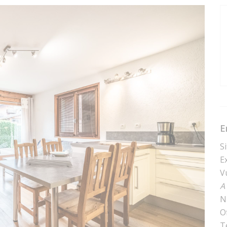
E
S
E
V
A
N
O
T