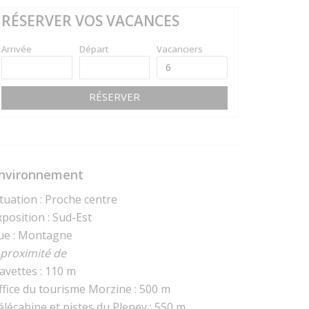
RÉSERVER VOS VACANCES
Arrivée
Départ
Vacanciers
RÉSERVER
nvironnement
ituation : Proche centre
xposition : Sud-Est
ue : Montagne
 proximité de
avettes : 110 m
ffice du tourisme Morzine : 500 m
élécabine et pistes du Pleney : 550 m