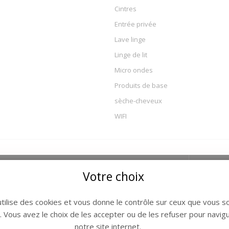
Cintres
Entrée privée
Lave linge
Linge de lit
Micro ondes
Produits de base
sèche-cheveux
WIFI
e / Départ
Nuits
Votre choix
6 - Samedi 15 Août 2026
7
utilise des cookies et vous donne le contrôle sur ceux que vous s
6 - Samedi 22 Août 2026
7
r. Vous avez le choix de les accepter ou de les refuser pour navig
notre site internet.