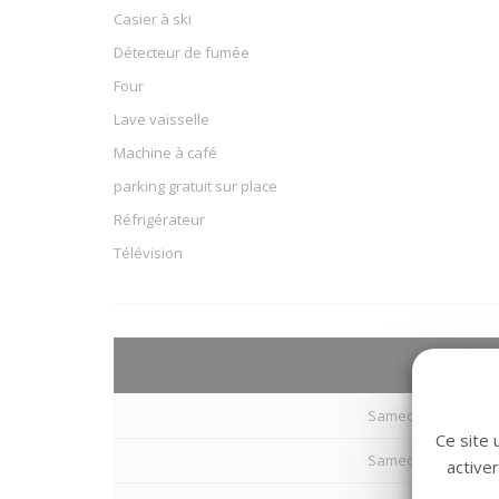
Casier à ski
Détecteur de fumée
Four
Lave vaisselle
Machine à café
parking gratuit sur place
Réfrigérateur
Télévision
Arrivé
Samedi 08 Août 202
Ce site 
Samedi 15 Août 202
active