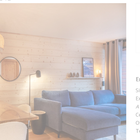
E
Si
E
A
C
O
T