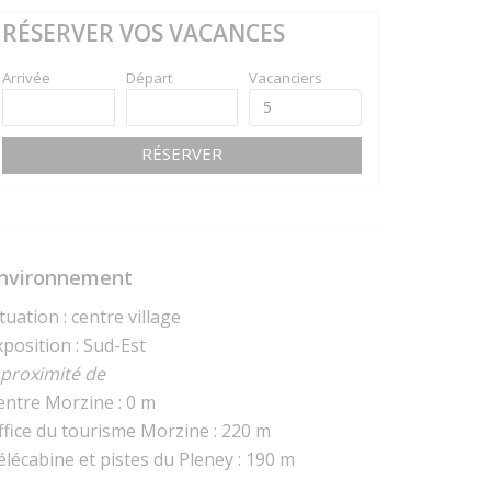
RÉSERVER VOS VACANCES
Arrivée
Départ
Vacanciers
RÉSERVER
nvironnement
tuation : centre village
xposition : Sud-Est
 proximité de
entre Morzine : 0 m
ffice du tourisme Morzine : 220 m
élécabine et pistes du Pleney : 190 m