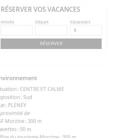
RÉSERVER VOS VACANCES
Arrivée
Départ
Vacanciers
RÉSERVER
nvironnement
ituation : CENTRE ET CALME
xposition : Sud
ue : PLENEY
 proximité de
SF Morzine : 300 m
avettes : 50 m
ffice du tourisme Morzine : 300 m