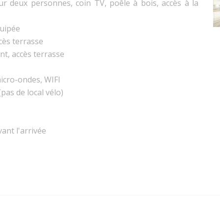
our deux personnes, coin TV, poêle à bois, accès à la
quipée
cès terrasse
nt, accès terrasse
micro-ondes, WIFI
pas de local vélo)
ant l'arrivée