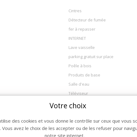
Cintres
Détecteur de fumée
fer à repasser
INTERNET
Lave vaisselle
parking gratuit sur place
Poêle à bois
Produits de base
Salle d'eau
Téléviseur
Télévision
Votre choix
utilise des cookies et vous donne le contrôle sur ceux que vous s
r. Vous avez le choix de les accepter ou de les refuser pour navig
notre site internet.