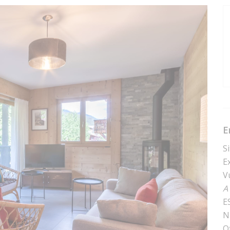
E
S
E
V
A
E
N
O